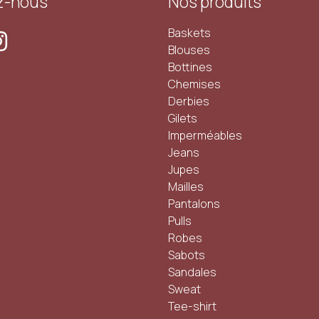
z-nous
Nos produits
Baskets
Blouses
Bottines
Chemises
Derbies
Gilets
Imperméables
Jeans
Jupes
Mailles
Pantalons
Pulls
Robes
Sabots
Sandales
Sweat
Tee-shirt