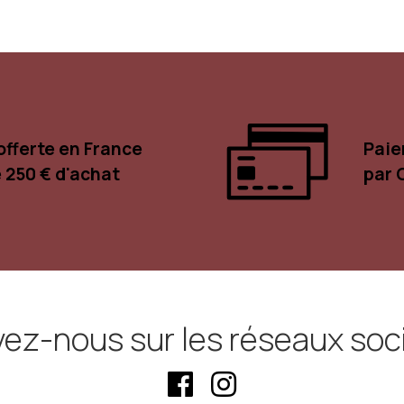
offerte en France
Paie
e 250 € d'achat
par 
vez-nous sur les réseaux soc