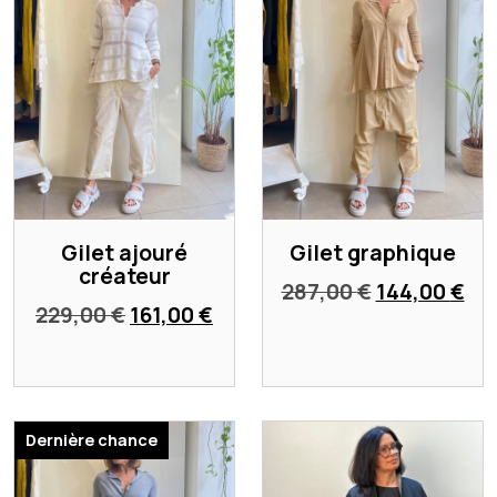
Gilet ajouré
Gilet graphique
créateur
Le
Le
287,00
€
144,00
€
Le
Le
229,00
€
161,00
€
prix
pri
prix
prix
initial
ac
initial
actuel
était :
est
était :
est :
287,00 €.
144
229,00 €.
161,00 €.
Dernière chance