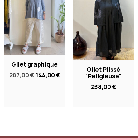
Gilet graphique
Gilet Plissé
Le
Le
287,00
€
144,00
€
"Religieuse"
prix
prix
238,00
€
initial
actuel
était :
est :
287,00 €.
144,00 €.