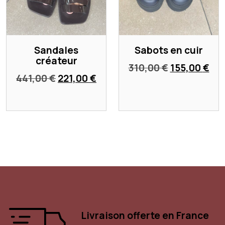
Sandales
Sabots en cuir
créateur
Le
Le
310,00
€
155,00
€
Le
Le
441,00
€
221,00
€
prix
pri
prix
prix
initial
act
initial
actuel
était :
est
était :
est :
310,00 €.
155
441,00 €.
221,00 €.
Livraison offerte en France