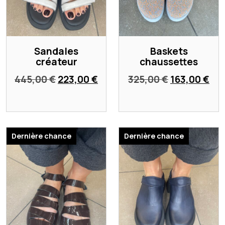
Sandales
Baskets
créateur
chaussettes
Le
Le
Le
Le
445,00
€
223,00
€
325,00
€
163,00
€
prix
prix
prix
pri
initial
actuel
initial
act
était :
est :
était :
est
445,00 €.
223,00 €.
325,00 €.
163
Dernière chance
Dernière chance