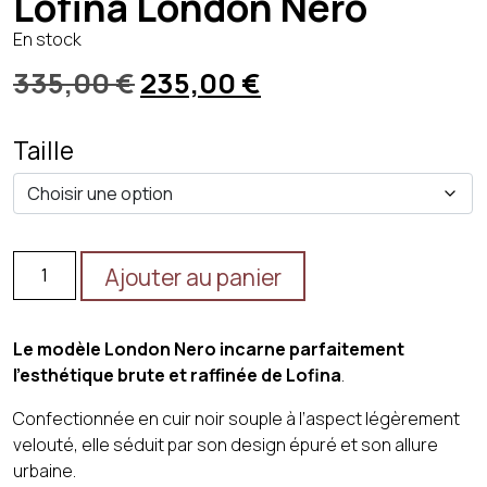
Lofina London Nero
En stock
Le
Le
335,00
€
235,00
€
prix
prix
Taille
initial
actuel
était :
est :
335,00 €.
235,00 €.
quantité
Ajouter au panier
de
Lofina
London
Le modèle
London Nero
incarne parfaitement
Nero
l’esthétique brute et raffinée de Lofina
.
Confectionnée en cuir noir souple à l’aspect légèrement
velouté, elle séduit par son design épuré et son allure
urbaine.