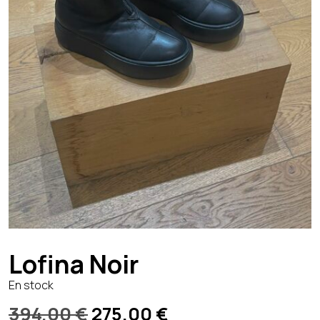
Lofina Noir
En stock
Le
Le
394,00
€
275,00
€