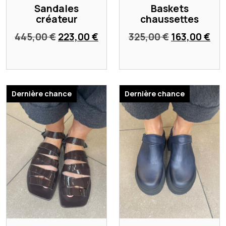
Sandales
Baskets
créateur
chaussettes
Le
Le
Le
Le
445,00
€
223,00
€
325,00
€
163,00
€
prix
prix
prix
pri
initial
actuel
initial
act
était :
est :
était :
est
445,00 €.
223,00 €.
325,00 €.
163
Dernière chance
Dernière chance