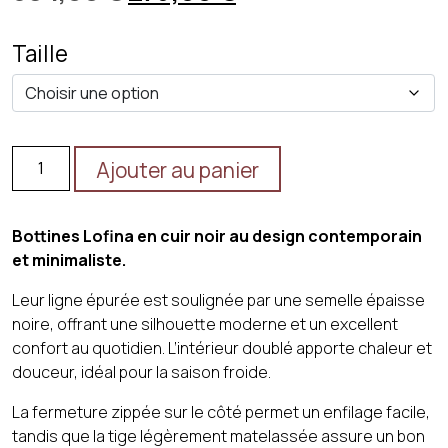
prix
prix
Taille
initial
actuel
était :
est :
394,00 €.
275,00 €.
quantité
Ajouter au panier
de
Lofina
Noir
Bottines Lofina en cuir noir au design contemporain
et minimaliste.
Leur ligne épurée est soulignée par une semelle épaisse
noire, offrant une silhouette moderne et un excellent
confort au quotidien. L’intérieur doublé apporte chaleur et
douceur, idéal pour la saison froide.
La fermeture zippée sur le côté permet un enfilage facile,
tandis que la tige légèrement matelassée assure un bon